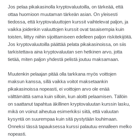
Jos pelaa pikakasinolla kryptovaluutoilla, on tärkeää, että
ottaa huomioon muutaman tärkeän asian. On yleisesti
tiedossa, että kryptovaluuttojen kurssit vaihtelevat paljon, ja
vaikka joidenkin valuuttojen kurssit ovat tasaisempia kuin
toisten, liittyy niihin sijoittamiseen edelleen paljon riskitekijöitä.
Jos kryptovaluutoilla päättää pelata pikakasinoissa, on siis
tarkistettava aina kryptovaluutan sen hetkinen arvo, jotta
tietää, miten paljon yhdestä pelistä joutuu maksamaan.
Muutenkin pelaajan pitää olla tarkkana myös voittojen
maksun kanssa, sillä vaikka voitot maksetaankin
pikakasinoissa nopeasti, ei voittojen arvo ole enää
välttämättä sama kuin silloin, kun aloitti pelaamisen. Tällöin
on saattanut tapahtua äkillinen kryptovaluutan kurssin lasku,
mikä on voinut aiheutua esimerkiksi siitä, että valuutan
kysyntä on suurempaa kuin sitä pystytään louhimaan.
Onneksi tässä tapauksessa kurssi palautuu ennalleen melko
nopeasti.