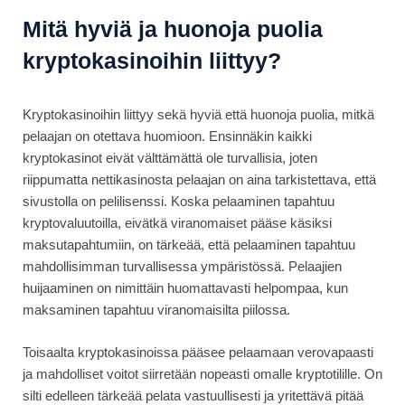
Mitä hyviä ja huonoja puolia
kryptokasinoihin liittyy?
Kryptokasinoihin liittyy sekä hyviä että huonoja puolia, mitkä
pelaajan on otettava huomioon. Ensinnäkin kaikki
kryptokasinot eivät välttämättä ole turvallisia, joten
riippumatta nettikasinosta pelaajan on aina tarkistettava, että
sivustolla on pelilisenssi. Koska pelaaminen tapahtuu
kryptovaluutoilla, eivätkä viranomaiset pääse käsiksi
maksutapahtumiin, on tärkeää, että pelaaminen tapahtuu
mahdollisimman turvallisessa ympäristössä. Pelaajien
huijaaminen on nimittäin huomattavasti helpompaa, kun
maksaminen tapahtuu viranomaisilta piilossa.
Toisaalta kryptokasinoissa pääsee pelaamaan verovapaasti
ja mahdolliset voitot siirretään nopeasti omalle kryptotilille. On
silti edelleen tärkeää pelata vastuullisesti ja yritettävä pitää