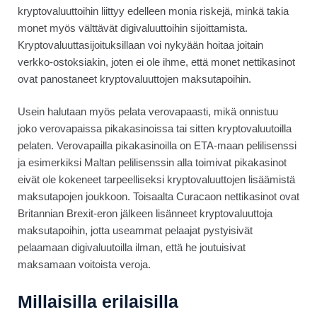
kryptovaluuttoihin liittyy edelleen monia riskejä, minkä takia
monet myös välttävät digivaluuttoihin sijoittamista.
Kryptovaluuttasijoituksillaan voi nykyään hoitaa joitain
verkko-ostoksiakin, joten ei ole ihme, että monet nettikasinot
ovat panostaneet kryptovaluuttojen maksutapoihin.
Usein halutaan myös pelata verovapaasti, mikä onnistuu
joko verovapaissa pikakasinoissa tai sitten kryptovaluutoilla
pelaten. Verovapailla pikakasinoilla on ETA-maan pelilisenssi
ja esimerkiksi Maltan pelilisenssin alla toimivat pikakasinot
eivät ole kokeneet tarpeelliseksi kryptovaluuttojen lisäämistä
maksutapojen joukkoon. Toisaalta Curacaon nettikasinot ovat
Britannian Brexit-eron jälkeen lisänneet kryptovaluuttoja
maksutapoihin, jotta useammat pelaajat pystyisivät
pelaamaan digivaluutoilla ilman, että he joutuisivat
maksamaan voitoista veroja.
Millaisilla erilaisilla