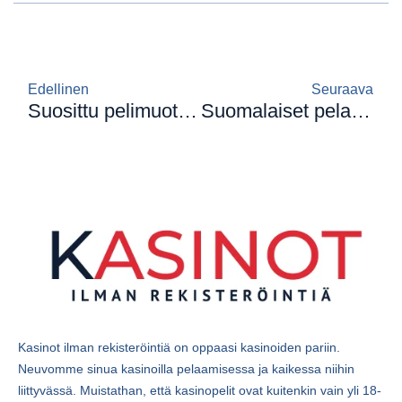
Edellinen
Seuraava
Suosittu pelimuoto, joka tuo maallisen kasinon tunnelman kotiisi
Suomalaiset pelaajat arvostavat pay n play kasinoista
Kasinot ilman rekisteröintiä on oppaasi kasinoiden pariin.
Neuvomme sinua kasinoilla pelaamisessa ja kaikessa niihin
liittyvässä. Muistathan, että kasinopelit ovat kuitenkin vain yli 18-