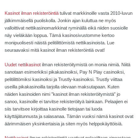
Kasinot ilman rekisteröintiä
tulivat markkinoille vasta 2010-luvun
jälkimmäisellä puoliskolla. Jonkin ajan kuluttua ne myös
valloittivat nettikasinomarkkinat ryminällä eikä niiden suosiolle
näy vieläkään loppua. Tämä kasinosivustomme kertoo
monipuolisesti näistä pelitilittömistä nettikasinoista. Lue
seuraavaksi mitä kasinot ilman rekisteröintiä ovat!
Uudet nettikasinot
ilman rekisteröitymistä on monia nimiä. Niitä
sanotaan esimerkiksi pikakasinoiksi, Pay N Play casinoiksi,
pelitilittömiksi kasinoiksi ja Trustly-kasinoiksi. Trustly viittaa
useilla pikakasinoilla tarjolla olevaan maksutapaan. Kuten
näiden kasinoiden nimi ”kasinot ilman rekisteröitymistä” jo
sanoo, kasinoille ei tarvitse rekisteröityä lainkaan. Pelaajien ei
siis tarvitsee kirjoittaa kasinolle tietojaan tai luoda
käyttäjätunnusta ja salasanaa. Tämän vuoksi nämä kasinot ovat
äärimmäisen yksinkertaisia ja siten myös helppokäyttöisiä.
Nettikasinot
ilman rekisteröintiä vaativat pelaajiltaan ainoastaan