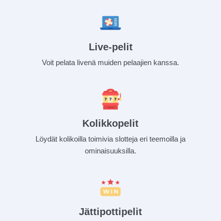
Live-pelit
Voit pelata livenä muiden pelaajien kanssa.
Kolikkopelit
Löydät kolikoilla toimivia slotteja eri teemoilla ja
ominaisuuksilla.
Jättipottipelit