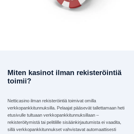
Miten kasinot ilman rekisteröintiä
toimii?
Netticasino ilman rekisteröintiä toimivat omilla
verkkopankkitunnuksilla. Pelaajat pääsevät tallettamaan heti
etusivulle tultuaan verkkopankkitunnuksillaan –
rekisteröitymistä tai pelitilille sisäänkirjautumista ei vaadita,
sillä verkkopankkitunnukset vahvistavat automaattisesti