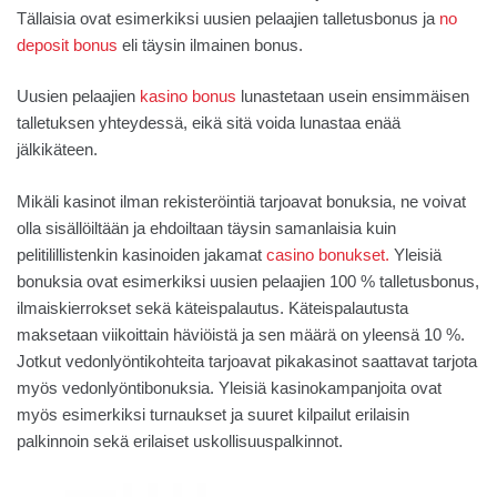
Tällaisia ovat esimerkiksi uusien pelaajien talletusbonus ja
no
deposit bonus
eli täysin ilmainen bonus.
Uusien pelaajien
kasino bonus
lunastetaan usein ensimmäisen
talletuksen yhteydessä, eikä sitä voida lunastaa enää
jälkikäteen.
Mikäli kasinot ilman rekisteröintiä tarjoavat bonuksia, ne voivat
olla sisällöiltään ja ehdoiltaan täysin samanlaisia kuin
pelitilillistenkin kasinoiden jakamat
casino bonukset.
Yleisiä
bonuksia ovat esimerkiksi uusien pelaajien 100 % talletusbonus,
ilmaiskierrokset sekä käteispalautus. Käteispalautusta
maksetaan viikoittain häviöistä ja sen määrä on yleensä 10 %.
Jotkut vedonlyöntikohteita tarjoavat pikakasinot saattavat tarjota
myös vedonlyöntibonuksia. Yleisiä kasinokampanjoita ovat
myös esimerkiksi turnaukset ja suuret kilpailut erilaisin
palkinnoin sekä erilaiset uskollisuuspalkinnot.