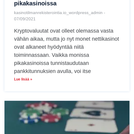
pikakasinoissa
kasinotilmanrekisterointia.io_wordpress_admin
07/09/2021
Kryptovaluutat ovat olleet olemassa vasta
vähän aikaa, mutta jo nyt monet nettikasinot
ovat alkaneet hyödyntää niitä
toiminnassaan. Vaikka monissa
pikakasinoissa tunnistaudutaan
pankkitunnuksien avulla, voi itse
Lue lisää »