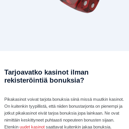
Tarjoavatko kasinot ilman
rekisteröintiä bonuksia?
Pikakasinot voivat tarjota bonuksia siinä missä muutkin kasinot.
On kuitenkin tyypillistä, että niiden bonustarjonta on pienempi ja
jotkut pikakasinot eivät tarjoa bonuksia jopa lainkaan. Ne ovat
nimittäin keskittyneet puhtaasti nopeuteen bonusten sijaan.
Etenkin
uudet kasinot
saattavat kuitenkin jakaa bonuksia.