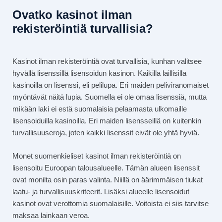
Ovatko kasinot ilman
rekisteröintiä turvallisia?
Kasinot ilman rekisteröintiä ovat turvallisia, kunhan valitsee
hyvällä lisenssillä lisensoidun kasinon. Kaikilla laillisilla
kasinoilla on lisenssi, eli pelilupa. Eri maiden peliviranomaiset
myöntävät näitä lupia. Suomella ei ole omaa lisenssiä, mutta
mikään laki ei estä suomalaisia pelaamasta ulkomaille
lisensoiduilla kasinoilla. Eri maiden lisensseillä on kuitenkin
turvallisuuseroja, joten kaikki lisenssit eivät ole yhtä hyviä.
Monet suomenkieliset kasinot ilman rekisteröintiä on
lisensoitu Euroopan talousalueelle. Tämän alueen lisenssit
ovat monilta osin paras valinta. Niillä on äärimmäisen tiukat
laatu- ja turvallisuuskriteerit. Lisäksi alueelle lisensoidut
kasinot ovat verottomia suomalaisille. Voitoista ei siis tarvitse
maksaa lainkaan veroa.