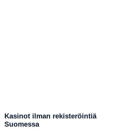
Kasinot ilman rekisteröintiä
Suomessa