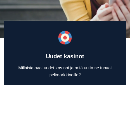
Uudet kasinot
Millaisia ovat uudet kasinot ja mitä uutta ne tuovat
pelimarkkinoille?