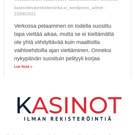
kasinotilmanrekisterointia.io_wordpress_admin
23/08/2021
Verkossa pelaaminen on todella suosittu
tapa viettää aikaa, mutta se ei kieltämättä
ole yhtä viihdyttävää kuin maallisilla
vaihtoehdoilla ajan viettäminen. Onneksi
nykypäivän suosituin pelityyli korjaa
Lue lisää »