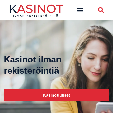
Kasinot ilman rekisteröintiä
Uudet kasinot
Siirry
suoraan
sisältöön
Kasinot ilman
rekisteröintiä
Kasinouutiset